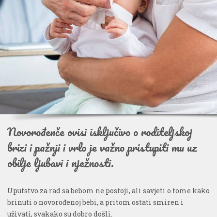
Novorođenče ovisi isključivo o roditeljskoj
brizi i pažnji i vrlo je važno pristupiti mu uz
obilje ljubavi i nježnosti.
Uputstvo za rad sa bebom ne postoji, ali savjeti o tome kako
brinuti o novorođenoj bebi, a pritom ostati smiren i
uživati, svakako su dobro došli.