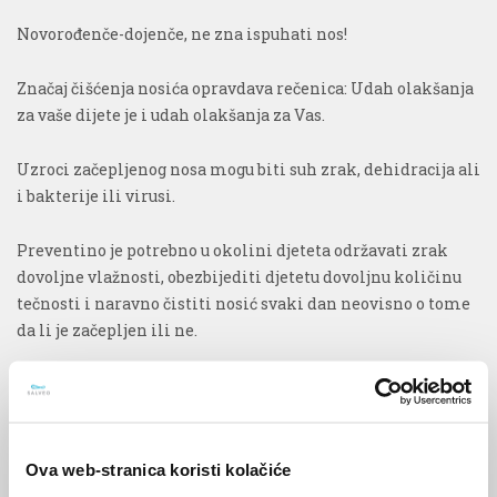
Novorođenče-dojenče, ne zna ispuhati nos!
Značaj čišćenja nosića opravdava rečenica: Udah olakšanja
za vaše dijete je i udah olakšanja za Vas.
Uzroci začepljenog nosa mogu biti suh zrak, dehidracija ali
i bakterije ili virusi.
Preventino je potrebno u okolini djeteta održavati zrak
dovoljne vlažnosti, obezbijediti djetetu dovoljnu količinu
tečnosti i naravno čistiti nosić svaki dan neovisno o tome
da li je začepljen ili ne.
Za olakšanje poteškoća kod začepljenog nosa,za čišćenje i
vlaženje sluznice nosa te omekšavanje osušene nakupine u
nosu koristimo:
Ova web-stranica koristi kolačiće
-
izotonične otopine