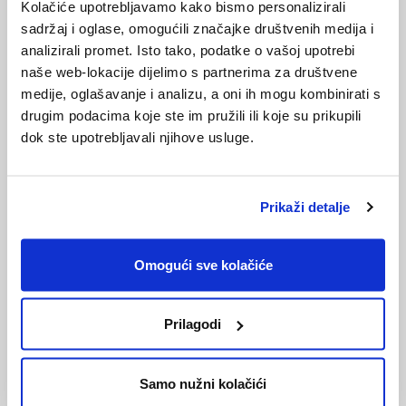
Kolačiće upotrebljavamo kako bismo personalizirali
sadržaj i oglase, omogućili značajke društvenih medija i
-
aspiratore (nosni set za aspiraciju)
analizirali promet. Isto tako, podatke o vašoj upotrebi
naše web-lokacije dijelimo s partnerima za društvene
Izotonična otopina u vidu spreja je komforna i jednostavna
medije, oglašavanje i analizu, a oni ih mogu kombinirati s
za upotrebu, jedan ubrizgaj u jednu nosnicu više puta
drugim podacima koje ste im pružili ili koje su prikupili
dnevno. Nakon ubrizgavanja spreja beba će kihnuti i
dok ste upotrebljavali njihove usluge.
dovoljno je maramicom obrisati sekret iz nosa.
Ako su sekret ili nečistoće zapeli u sluznici, nakon spreja
Prikaži detalje
potrebno je koristiti aspirator da bi se uklonio sadrzaj iz
nosa.
Omogući sve kolačiće
Nosni set za aspiraciju (
Nosi set
) je jednostavan za
upotrebu, siguran (ne oštećuje sluznicu) i djelotvoran. Iz
Prilagodi
higijenskih razloga i smanjenja mogućnosti infekcije
vršak raspršivača treba uvijek očistiti, obrisati i zatvoriti
zaštitnim poklopcem a aspirator nakon upotrebe uz
Samo nužni kolačići
pomoć četke očistiti pod mlazom tople vode,obrisati i