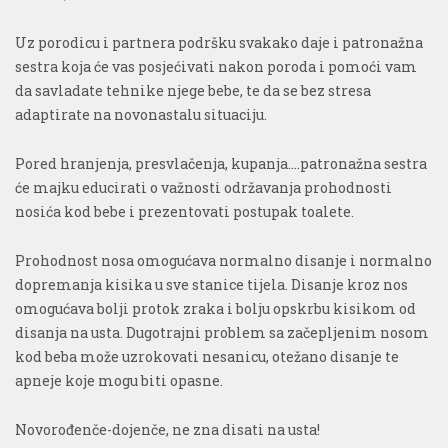
Uz porodicu i partnera podršku svakako daje i patronažna
sestra koja će vas posjećivati nakon poroda i pomoći vam
da savladate tehnike njege bebe, te da se bez stresa
adaptirate na novonastalu situaciju.
Pored hranjenja, presvlačenja, kupanja....patronažna sestra
će majku educirati o važnosti održavanja prohodnosti
nosića kod bebe i prezentovati postupak toalete.
Prohodnost nosa omogućava normalno disanje i normalno
dopremanja kisika u sve stanice tijela. Disanje kroz nos
omogućava bolji protok zraka i bolju opskrbu kisikom od
disanja na usta. Dugotrajni problem sa začepljenim nosom
kod beba može uzrokovati nesanicu, otežano disanje te
apneje koje mogu biti opasne.
Novorođenče-dojenče, ne zna disati na usta!