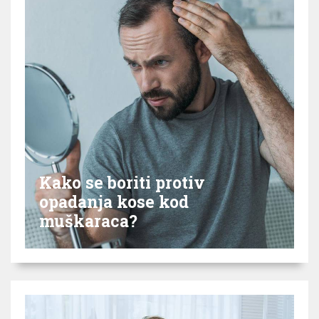
Kako se boriti protiv
opadanja kose kod
muškaraca?