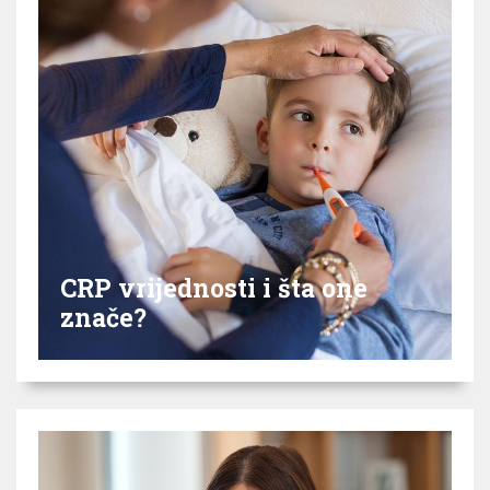
CRP vrijednosti i šta one
znače?