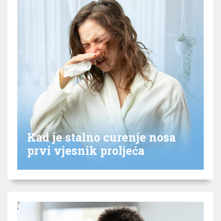
Kad je stalno curenje nosa
prvi vjesnik proljeća