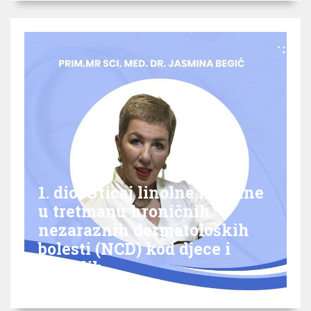
1. dio: Uticaj linolne kiseline
u tretmanu hroničnih
nezaraznih dermatoloških
bolesti (NCD) kod djece i
odraslih