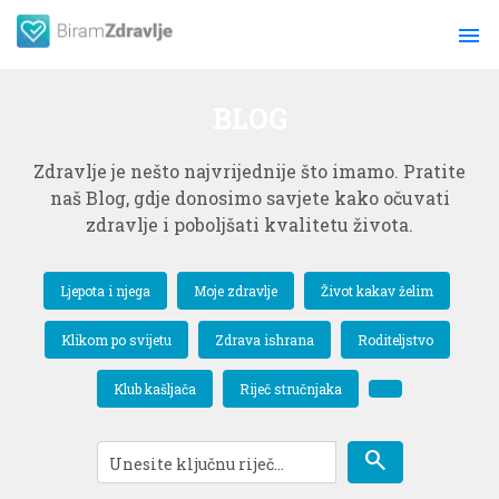
menu
BLOG
Zdravlje je nešto najvrijednije što imamo. Pratite
naš Blog, gdje donosimo savjete kako očuvati
zdravlje i poboljšati kvalitetu života.
Ljepota i njega
Moje zdravlje
Život kakav želim
Klikom po svijetu
Zdrava ishrana
Roditeljstvo
Klub kašljača
Riječ stručnjaka
search