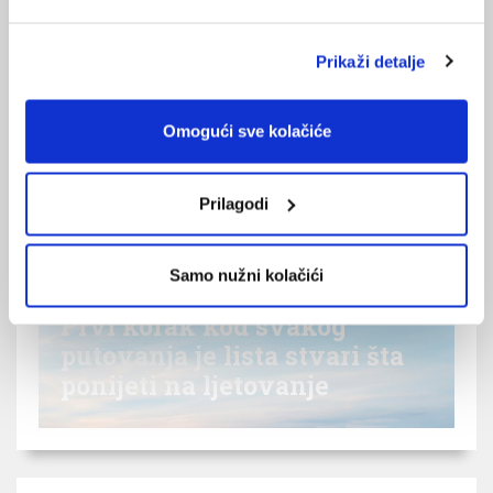
Prikaži detalje
Omogući sve kolačiće
Prilagodi
Samo nužni kolačići
Prvi korak kod svakog
putovanja je lista stvari šta
ponijeti na ljetovanje