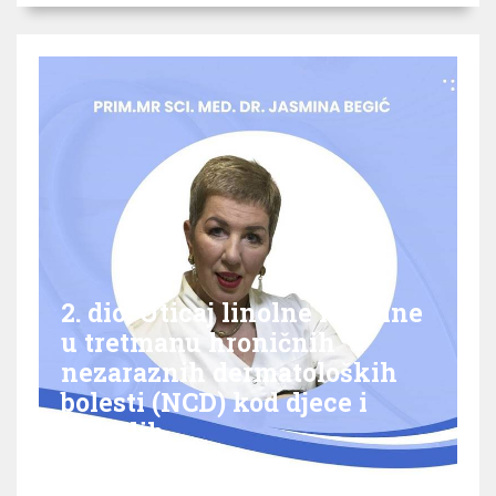
2. dio: Uticaj linolne kiseline
u tretmanu hroničnih
nezaraznih dermatoloških
bolesti (NCD) kod djece i
odraslih