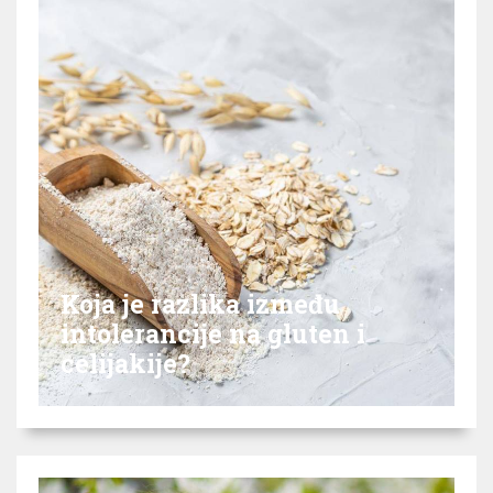
Koja je razlika između
intolerancije na gluten i
celijakije?