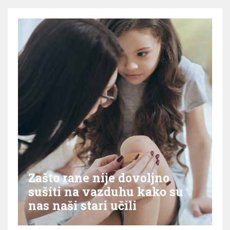
Zašto rane nije dovoljno
sušiti na vazduhu kako su
nas naši stari učili