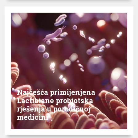
Najčešća primijenjena
Lactibiane probiotska
rješenja u porodičnoj
medicini