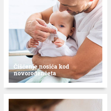
Čišćenje nosića kod
novorođenčeta