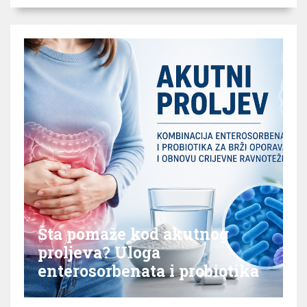
Šta pomaže kod akutnog
proljeva? Uloga
enterosorbenata i probiotika