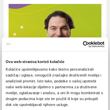
Ova web-stranica koristi kolačiće
Kolačiće upotrebljavamo kako bismo personalizirali
Kako odabrati najbolji
sadržaj i oglase, omogućili značajke društvenih medija i
tretman za ožiljke: Savjeti
analizirali promet. Isto tako, podatke o vašoj upotrebi
stručnjaka
naše web-lokacije dijelimo s partnerima za društvene
medije, oglašavanje i analizu, a oni ih mogu kombinirati s
drugim podacima koje ste im pružili ili koje su prikupili
dok ste upotrebljavali njihove usluge.