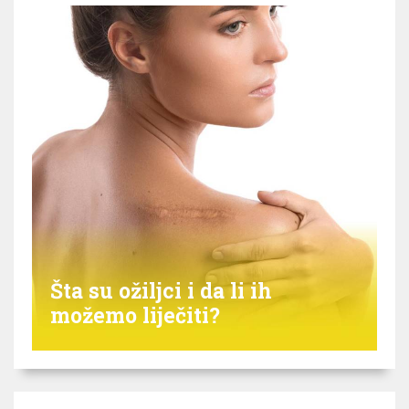
Šta su ožiljci i da li ih
možemo liječiti?