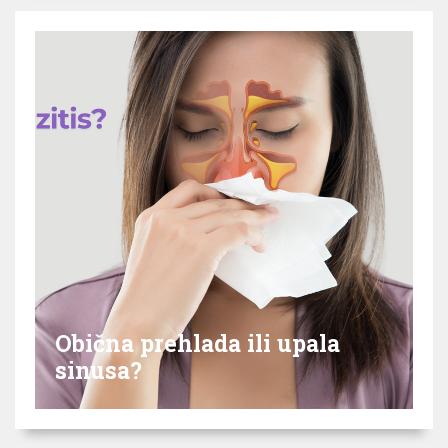
Obična prehlada ili upala
sinusa?