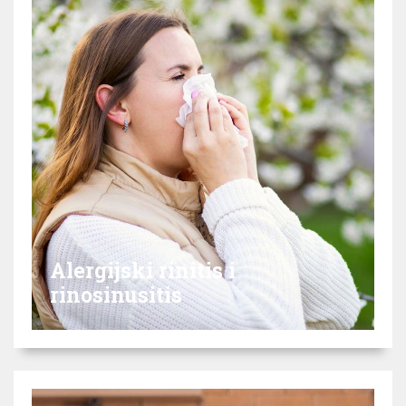
Alergijski rinitis i
rinosinusitis