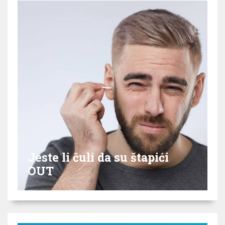
Jeste li čuli da su štapići
OUT