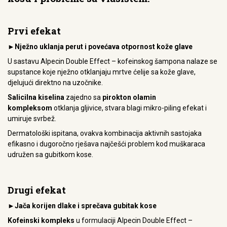
Prvi efekat
►Nježno uklanja perut i povećava otpornost kože glave
U sastavu Alpecin Double Effect – kofeinskog šampona nalaze se
supstance koje nježno otklanjaju mrtve ćelije sa kože glave,
djelujući direktno na uzočnike.
Salicilna kiselina
zajedno sa
pirokton olamin
kompleksom
otklanja gljivice, stvara blagi mikro-piling efekat i
umiruje svrbež.
Dermatološki ispitana, ovakva kombinacija aktivnih sastojaka
efikasno i dugoročno rješava najčešći problem kod muškaraca
udružen sa gubitkom kose.
Drugi efekat
►Jača korijen dlake i sprečava gubitak kose
Kofeinski kompleks
u formulaciji Alpecin Double Effect –