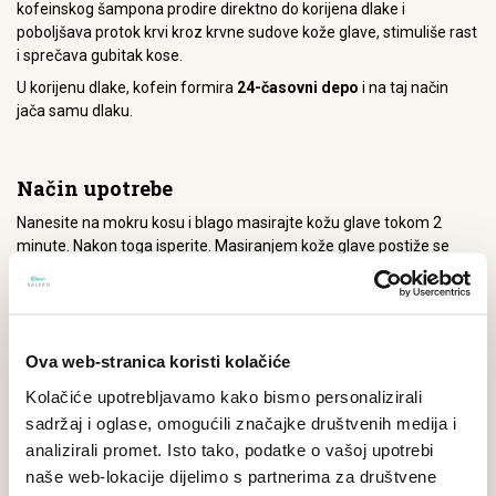
kofeinskog šampona prodire direktno do korijena dlake i
poboljšava protok krvi kroz krvne sudove kože glave, stimuliše rast
i sprečava gubitak kose.
U korijenu dlake, kofein formira
24-časovni depo
i na taj način
jača samu dlaku.
Način upotrebe
Nanesite na mokru kosu i blago masirajte kožu glave tokom 2
minute. Nakon toga isperite. Masiranjem kože glave postiže se
bolja apsorpcija aktivnih sastojaka i formiranje depoa. Dodatno,
blagim pritiskom se omekšava perut. Šampon je pogodan za
dugotrajnu upotrebu, uslijed hroničnih problema sa opadanjem
kose i masnom peruti.
Ova web-stranica koristi kolačiće
Kolačiće upotrebljavamo kako bismo personalizirali
UPUTSTVO O PROIZVODU
sadržaj i oglase, omogućili značajke društvenih medija i
analizirali promet. Isto tako, podatke o vašoj upotrebi
naše web-lokacije dijelimo s partnerima za društvene