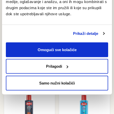
medije, oglašavanje i analizu, a oni ih mogu kombinirati s
Pitajte nas!
drugim podacima koje ste im pružili ili koje su prikupili
dok ste upotrebljavali njihove usluge.
Slobodno nas kontaktirajte, ukoliko imate pitanje. Rado ćemo
odgovoriti na Vaša pitanja.
expand_circle_right
POSTAVITE PITANJE
Prikaži detalje
FACEBOOK
Omogući sve kolačiće
INSTAGRAM
mail
E-MAIL
Prilagodi
call
+387 33 552 905
Samo nužni kolačići