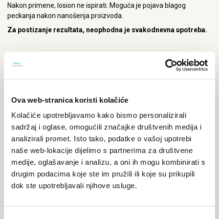
Nakon primene, losion ne ispirati. Moguća je pojava blagog
peckanja nakon nanošenja proizvoda.
Za postizanje rezultata, neophodna je svakodnevna upotreba.
UPUTSTVO O PROIZVODU
Ova web-stranica koristi kolačiće
Pitajte nas!
Kolačiće upotrebljavamo kako bismo personalizirali
Slobodno nas kontaktirajte, ukoliko imate pitanje. Rado ćemo
sadržaj i oglase, omogućili značajke društvenih medija i
odgovoriti na Vaša pitanja.
analizirali promet. Isto tako, podatke o vašoj upotrebi
naše web-lokacije dijelimo s partnerima za društvene
expand_circle_right
POSTAVITE PITANJE
medije, oglašavanje i analizu, a oni ih mogu kombinirati s
drugim podacima koje ste im pružili ili koje su prikupili
dok ste upotrebljavali njihove usluge.
FACEBOOK
INSTAGRAM
mail
E-MAIL