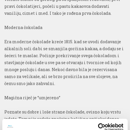
pravi čokolatijeri, počeli u pastu kakaovca dodavati
vaniliju, cimet i med. I tako je rođena prva čokolada.
Moderna čokolada
Era moderne čokolade kreće 1815. kad se uvodi dodavanje
alkalnih soli da bi se smanjila gorčina kakaa, a dodaju se i
šećeri te maslac. Počinje prekrivanje svega čokoladom i
stavljanje čokolade u sve pa se otvaraju i tvornice od kojih
mnoge posluju i danas. Nekoć davno bila je rezervisana
samo za velikaše, ali se brzo proširila na sve slojeve, na
čemu smo jako zahvalni.
Magična riječ je ‘’umjereno’’
Poznate su dobre i loše strane čokolade, ovisno koju vrstu
jedete. Tamnije sadrže značajne količine antioksidansa,
bioflavonoida, vitamina i minerala. Bogatije su