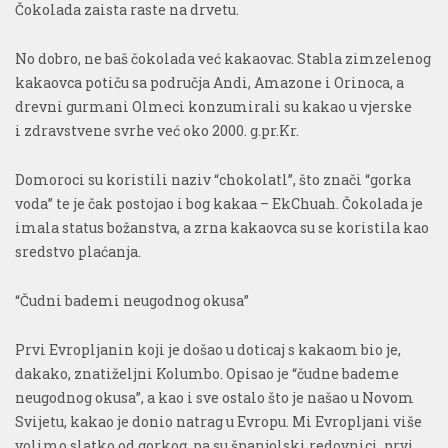
Čokolada zaista raste na drvetu.
No dobro, ne baš čokolada već kakaovac. Stabla zimzelenog
kakaovca potiču sa područja Andi, Amazone i Orinoca, a
drevni gurmani Olmeci konzumirali su kakao u vjerske
i zdravstvene svrhe već oko 2000. g.pr.Kr.
Domoroci su koristili naziv “chokolatl”, što znači “gorka
voda” te je čak postojao i bog kakaa – EkChuah. Čokolada je
imala status božanstva, a zrna kakaovca su se koristila kao
sredstvo plaćanja.
“Čudni bademi neugodnog okusa”
Prvi Evropljanin koji je došao u doticaj s kakaom bio je,
dakako, znatiželjni Kolumbo. Opisao je “čudne bademe
neugodnog okusa”, a kao i sve ostalo što je našao u Novom
Svijetu, kakao je donio natrag u Evropu. Mi Evropljani više
volimo slatko od gorkog, pa su španjolski redovnici, prvi