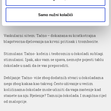
o dobrom uticaju čokolade na seksualni život, no kakao
sadrži neke hemijske spojeve koji bi mogli potaknuti
Samo nužni kolačići
hormon sreće i dati malo energije. Ako ste od onih koji su
prepoznali blagotvorne efekte… Samo naprijed.
Vaskularni sitem: Tačno – dokazana su kratkotrajna
blagotvorna djelovanja na krvni pritisak i trombocite.
Stimulans: Tačno- kofein i teobromin u čokoladi su blagi
stimulansi. Ipak, ako vam se spava, nemojte pojesti tablu
čokolade u nadi da će vas preporoditi.
Debljanje: Tačno- više zbog dodatnih stvari u čokoladama
nego zbog kakaa kao takvog. Često uživanje u većim
količinama čokolade može učiniti da vaga zastenje kad
stanete na nju. Rješenje? Tamnija čokolada. I magična riječ
od maloprije.