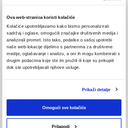
alkaloidima koji psihoaktivno, čak i antibakterijski,
djeluju na ljude. Ono nezdravo u nekim čokoladama su
dodani šećeri, masti i aditivi.
Ova web-stranica koristi kolačiće
Kolačiće upotrebljavamo kako bismo personalizirali
Iako je gotovo nemoguća misija pojesti samo jedan red
sadržaj i oglase, omogućili značajke društvenih medija i
novootvorene čokolade (dobro, možda i dva -tri), čokolada
analizirali promet. Isto tako, podatke o vašoj upotrebi
je u umjerenim količinama bezopasno zadovoljstvo.
naše web-lokacije dijelimo s partnerima za društvene
medije, oglašavanje i analizu, a oni ih mogu kombinirati s
Istina ili zabluda
drugim podacima koje ste im pružili ili koje su prikupili
dok ste upotrebljavali njihove usluge.
Čokolada izaziva akne: Netačno. Nema dokaza o
povezanosti čokolade i bubuljica, pa možete mirno pojesti
koju kockicu.
Prikaži detalje
Čokolada izaziva ovisnost: Netačno. Još jedna urbana
legenda koja nema uporište u medicini. Navika je, opet,
Omogući sve kolačiće
sasvim druga stvar.
Prilagodi
Čokolada kao afrodizijak: Tačno/netačno: Ne postoji dokaz