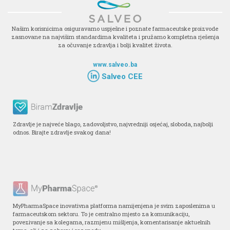
Našim korisnicima osiguravamo uspješne i poznate farmaceutske proizvode
zasnovane na najvišim standardima kvaliteta i pružamo kompletna rješenja
za očuvanje zdravlja i bolji kvalitet života.
www.salveo.ba
Salveo CEE
Zdravlje je najveće blago, zadovoljstvo, najvredniji osjećaj, sloboda, najbolji
odnos. Birajte zdravlje svakog dana!
MyPharmaSpace inovativna platforma namijenjena je svim zaposlenima u
farmaceutskom sektoru. To je centralno mjesto za komunikaciju,
povezivanje sa kolegama, razmjenu mišljenja, komentarisanje aktuelnih