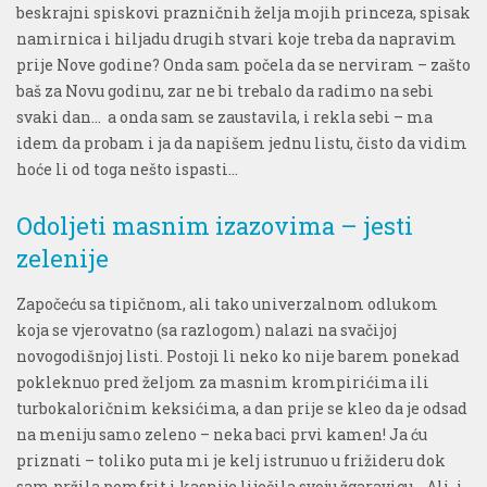
beskrajni spiskovi prazničnih želja mojih princeza, spisak
namirnica i hiljadu drugih stvari koje treba da napravim
prije Nove godine? Onda sam počela da se nerviram – zašto
baš za Novu godinu, zar ne bi trebalo da radimo na sebi
svaki dan… a onda sam se zaustavila, i rekla sebi – ma
idem da probam i ja da napišem jednu listu, čisto da vidim
hoće li od toga nešto ispasti…
Odoljeti masnim izazovima – jesti
zelenije
Započeću sa tipičnom, ali tako univerzalnom odlukom
koja se vjerovatno (sa razlogom) nalazi na svačijoj
novogodišnjoj listi. Postoji li neko ko nije barem ponekad
pokleknuo pred željom za masnim krompirićima ili
turbokaloričnim keksićima, a dan prije se kleo da je odsad
na meniju samo zeleno – neka baci prvi kamen! Ja ću
priznati – toliko puta mi je kelj istrunuo u frižideru dok
sam pržila pomfrit i kasnije liječila svoju žgaravicu… Ali, i