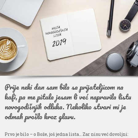
Prije neki dan sam bila sa prijateljicom na
kafi, pa me pitala jesam li već napravila listu
novogodišnjih odluka. Nekoliko stvari mi je
odmah prošlo kroz glavu.
Prvo je bilo – o Bože, još jedna lista… Zar nisu već dovoljni: