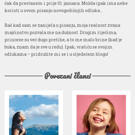
čak da prestanem i prije 01. januara. Možda ipak ima neke
koristi u ovom pisanju novogodišnjih odluka…
Baš kad sam se zanijela u pisanju, moja realnost zvana
majčinstvo pozvala me na dužnost. Drugim riječima,
princeze su već dugo pretihe, a to me malo brine (kad je
buka, znam da je sve u redu). Ipak, vratiću se svojim
odlukama – pridružite mi se i u sljedećem blogu!
Povezani članci