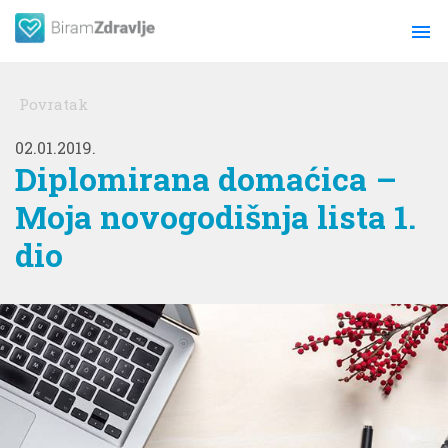
menu
Povratak
02.01.2019.
Diplomirana domaćica –
Moja novogodišnja lista 1.
dio