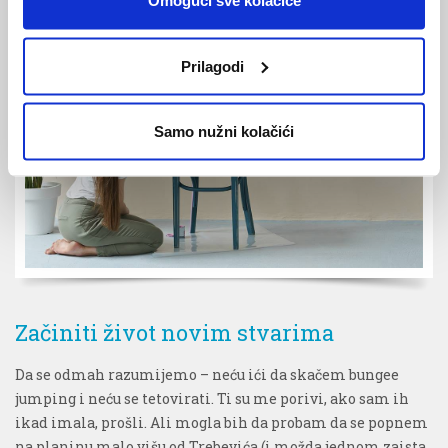
Omogući sve kolačiće
Prilagodi
Samo nužni kolačići
Začiniti život novim stvarima
Da se odmah razumijemo – neću ići da skačem bungee
jumping i neću se tetovirati. Ti su me porivi, ako sam ih
ikad imala, prošli. Ali mogla bih da probam da se popnem
na planinu malo višu od Trebevića (i možda jednom zaista