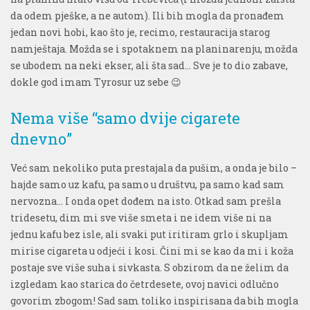
da odem pješke, a ne autom). Ili bih mogla da pronađem
jedan novi hobi, kao što je, recimo, restauracija starog
namještaja. Možda se i spotaknem na planinarenju, možda
se ubodem na neki ekser, ali šta sad… Sve je to dio zabave,
dokle god imam Tyrosur uz sebe 😉
Nema više “samo dvije cigarete
dnevno”
Već sam nekoliko puta prestajala da pušim, a onda je bilo –
hajde samo uz kafu, pa samo u društvu, pa samo kad sam
nervozna… I onda opet dođem na isto. Otkad sam prešla
tridesetu, dim mi sve više smeta i ne idem više ni na
jednu kafu bez isle, ali svaki put iritiram grlo i skupljam
mirise cigareta u odjeći i kosi. Čini mi se kao da mi i koža
postaje sve više suha i sivkasta. S obzirom da ne želim da
izgledam kao starica do četrdesete, ovoj navici odlučno
govorim zbogom! Sad sam toliko inspirisana da bih mogla