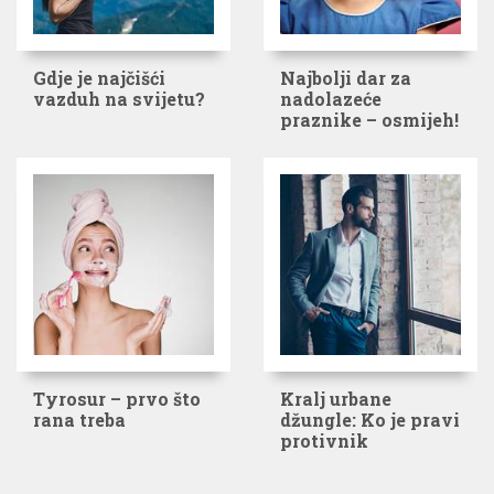
Gdje je najčišći
Najbolji dar za
vazduh na svijetu?
nadolazeće
praznike – osmijeh!
Tyrosur – prvo što
Kralj urbane
rana treba
džungle: Ko je pravi
protivnik