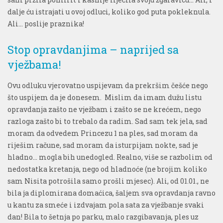
dalje ću istrajati u ovoj odluci, koliko god puta pokleknula.
Ali… poslije praznika!
Stop opravdanjima – naprijed sa
vježbama!
Ovu odluku vjerovatno uspijevam da prekršim češće nego
što uspijem da je donesem. Mislim da imam dužu listu
opravdanja zašto ne vježbam i zašto se ne krećem, nego
razloga zašto bi to trebalo da radim. Sad sam tek jela, sad
moram da odvedem Princezu 1 na ples, sad moram da
riješim račune, sad moram da isturpijam nokte, sad je
hladno… mogla bih unedogled. Realno, više se razbolim od
nedostatka kretanja, nego od hladnoće (ne brojim koliko
sam Nisita potrošila samo prošli mjesec). Ali, od 01.01., ne
bila ja diplomirana domaćica, šaljem sva opravdanja ravno
u kantu za smeće i izdvajam pola sata za vježbanje svaki
dan! Bila to šetnja po parku, malo razgibavanja, ples uz