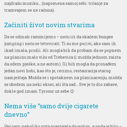
najdražu muziku… (napomena samoj sebi: trčanje za
tramvajem se ne računa).
Začiniti život novim stvarima
Da se odmah razumijemo – neću ići da skačem bungee
jumping i neću se tetovirati. Ti su me porivi, ako sam ih
ikad imala, prošli. Ali mogla bih da probam da se popnem
na planinu malo višu od Trebevića (i možda jednom zaista
da odem pješke, a ne autom). Ili bih mogla da pronađem
jedan novi hobi, kao što je, recimo, restauracija starog
namještaja. Možda se i spotaknem na planinarenju, možda
se ubodem na neki ekser, ali šta sad… Sve je to dio zabave,
dokle god imam Tyrosur uz sebe 😉
Nema više “samo dvije cigarete
dnevno”
Već sam nekoliko puta prestajala da pušim, a onda je bilo –