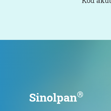
Kod akut
®
Sinolpan