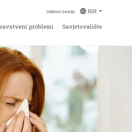
language
BIH
Odaberi zemlju
ravstveni problemi
Savjetovalište