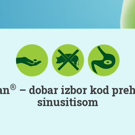
®
an
– dobar izbor kod preh
sinusitisom