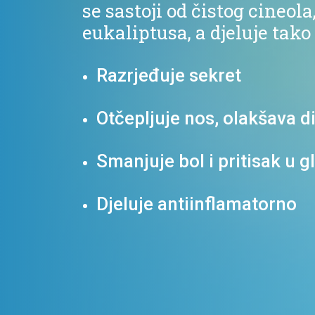
se sastoji od čistog cineola
eukaliptusa, a djeluje tako 
Razrjeđuje sekret
Otčepljuje nos, olakšava d
Smanjuje bol i pritisak u g
Djeluje antiinflamatorno