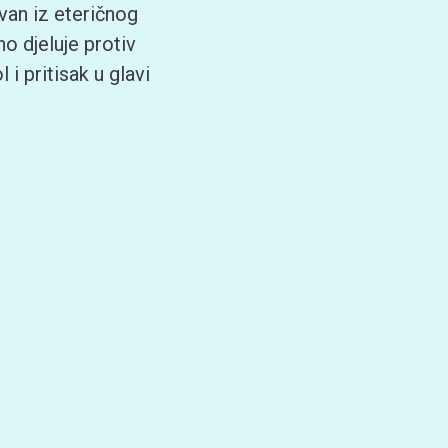
ovan iz eteričnog
o djeluje protiv
 i pritisak u glavi