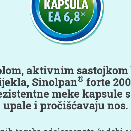
olom, aktivnim sastojkom 
®
ijekla, Sinolpan
forte 20
ezistentne meke kapsule s
upale i pročišćavaju nos.