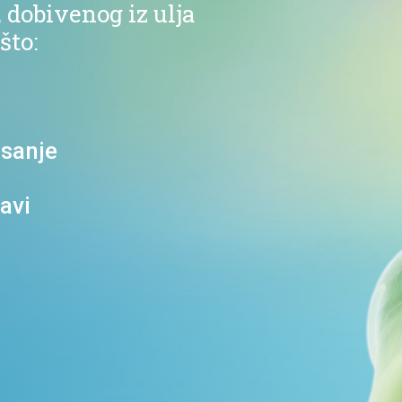
, dobivenog iz ulja
što:
isanje
lavi