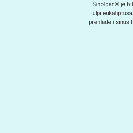
Sinolpan® je bil
ulja eukaliptus
prehlade i sinusit