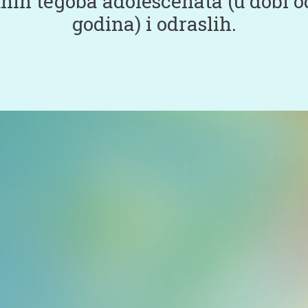
nih tegoba adolescenata (u dobi od
godina) i odraslih.