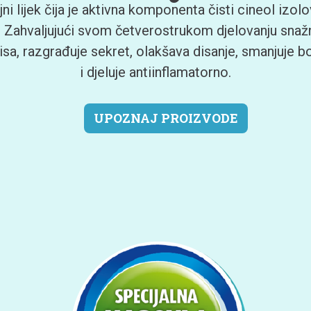
jni lijek čija je aktivna komponenta čisti cineol izol
a. Zahvaljujući svom četverostrukom djelovanju snažn
isa, razgrađuje sekret, olakšava disanje, smanjuje bol
i djeluje antiinflamatorno.
UPOZNAJ PROIZVODE