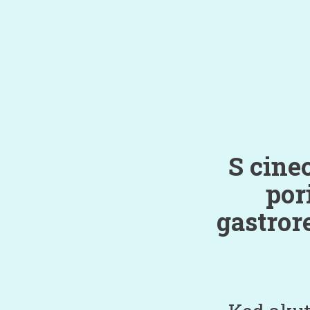
S cine
por
gastror