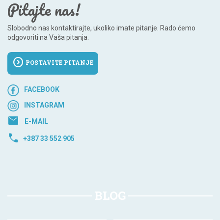
Pitajte nas!
Slobodno nas kontaktirajte, ukoliko imate pitanje. Rado ćemo
odgovoriti na Vaša pitanja.
expand_circle_right
POSTAVITE PITANJE
FACEBOOK
INSTAGRAM
mail
E-MAIL
call
+387 33 552 905
BLOG