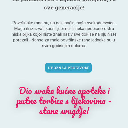
sve generacije!
Površinske rane su, na neki način, naša svakodnevnica.
Mogu ih izazvati kućni ljubimci ili neka neobično oštra
niska biljka kojoj niste znali naziv sve dok se na nju niste
porezali - šanse za male površinske rane jednake su u
svim godišnjim dobima.
UPOZNAJ PROIZVODE
Dio svake kućne apoteke i
putne torbice s lijekovima -
stane svugdje!