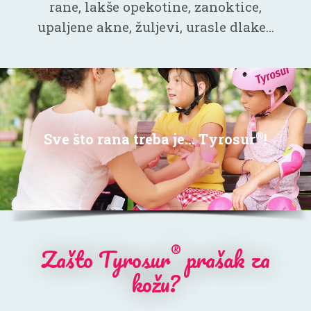
rane, lakše opekotine, zanoktice,
upaljene akne, žuljevi, urasle dlake…
®
Sve što rana treba je... Tyrosur
!
®
Zašto Tyrosur
prašak za
kožu?