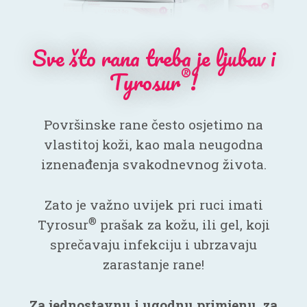
Sve što rana treba je ljubav i
®
Tyrosur
!
Površinske rane često osjetimo na
vlastitoj koži, kao mala neugodna
iznenađenja svakodnevnog života.
Zato je važno uvijek pri ruci imati
®
Tyrosur
prašak za kožu, ili gel, koji
sprečavaju infekciju i ubrzavaju
zarastanje rane!
Za jednostavnu i ugodnu primjenu, za