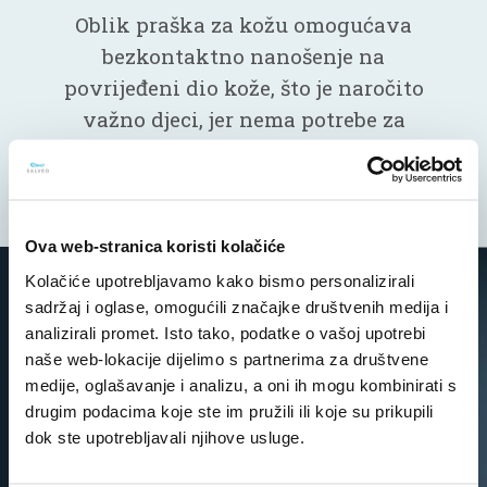
Oblik praška za kožu omogućava
bezkontaktno nanošenje na
povrijeđeni dio kože, što je naročito
važno djeci, jer nema potrebe za
dodirivanje rane, što je na primjer
slučaj kod nanošenja krema.
Ova web-stranica koristi kolačiće
Kolačiće upotrebljavamo kako bismo personalizirali
sadržaj i oglase, omogućili značajke društvenih medija i
analizirali promet. Isto tako, podatke o vašoj upotrebi
Za sprečavanje infekcije rane i
naše web-lokacije dijelimo s partnerima za društvene
ubrzavanje njenog zarastanja!
medije, oglašavanje i analizu, a oni ih mogu kombinirati s
drugim podacima koje ste im pružili ili koje su prikupili
®
®
Tyrosur
gel i Tyrosur
prašak za kožu sadrže
dok ste upotrebljavali njihove usluge.
aktivnu supstancu - tirotricin, antimikrobno
sredstvo koje se već decenijama sigurno