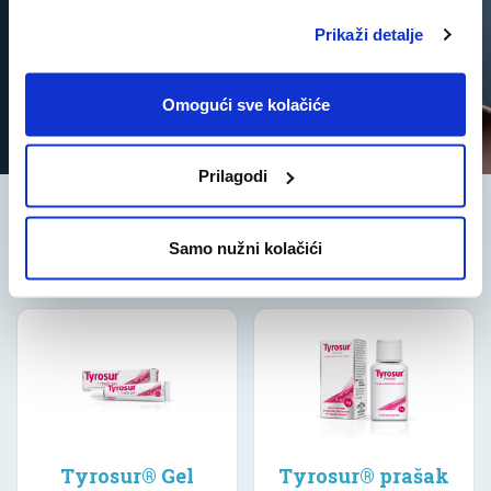
koristi za prevenciju bakterijske infekcije
Prikaži detalje
kože.
Omogući sve kolačiće
Prilagodi
Samo nužni kolačići
Tyrosur® Gel
Tyrosur® prašak