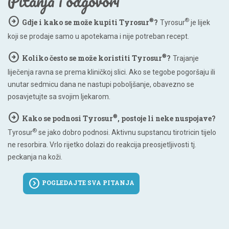
Pitanja i odgovori
arrow_circle_right
®
®
Gdje i kako se može kupiti Tyrosur
?
Tyrosur
je lijek
koji se prodaje samo u apotekama i nije potreban recept.
arrow_circle_right
®
Koliko često se može koristiti Tyrosur
?
Trajanje
liječenja ravna se prema kliničkoj slici. Ako se tegobe pogoršaju ili
unutar sedmicu dana ne nastupi poboljšanje, obavezno se
posavjetujte sa svojim ljekarom.
arrow_circle_right
®
Kako se podnosi Tyrosur
, postoje li neke nuspojave?
®
Tyrosur
se jako dobro podnosi. Aktivnu supstancu tirotricin tijelo
ne resorbira. Vrlo rijetko dolazi do reakcija preosjetljivosti tj.
peckanja na koži.
expand_circle_right
POGLEDAJTE SVA PITANJA