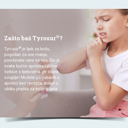
®
Zašto baš Tyrosur
?
®
Tyrosur
je lijek za kožu,
pogodan za sve manje,
površinske rane na njoj. Dio je
svake kućne apoteke i putne
torbice s lijekovima, jer stane
svugdje! Možete ga nabaviti u
apoteci bez recepta; dolazi u
obliku praška za kožu ili gela.