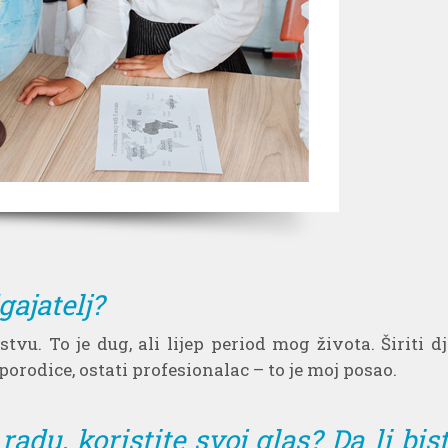
gajatelj?
u. To je dug, ali lijep period mog života. Širiti dj
porodice, ostati profesionalac – to je moj posao.
du, koristite svoj glas? Da li biste