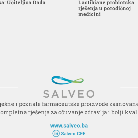
sa: Učiteljica Dada
Lactibiane probiotska
rješenja u porodičnoj
medicini
ešne i poznate farmaceutske proizvode zasnovane 
mpletna rješenja za očuvanje zdravlja i bolji kvali
www.salveo.ba
Salveo CEE