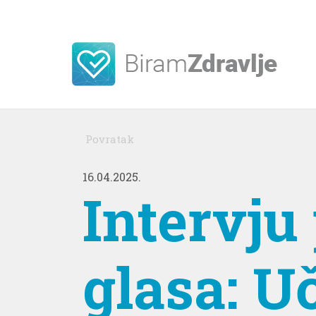
Povratak
16.04.2025.
Intervj
glasa: U