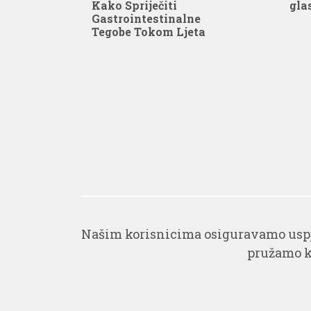
Kako Spriječiti
gla
Gastrointestinalne
Tegobe Tokom Ljeta
Našim korisnicima osiguravamo uspj
pružamo ko