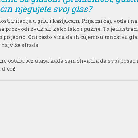
ačin njegujete svoj glas?
t, iritaciju u grlu i kašljucam. Prija mi čaj, voda i n
prozvodi zvuk ali kako lako i pukne. To je ilustracij
no po jedno. Oni često viču da ih čujemo u mnoštvu gl
najviše strada.
no ostala bez glasa kada sam shvatila da svoj posao n
 djeci!