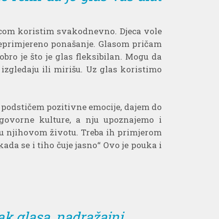
jecom koristim svakodnevno. Djeca vole
 neprimjereno ponašanje. Glasom pričam
bro je što je glas fleksibilan. Mogu da
izgledaju ili mirišu. Uz glas koristimo
m podstičem pozitivne emocije, dajem do
 govorne kulture, a nju upoznajemo i
 u njihovom životu. Treba ih primjerom
kada se i tiho čuje jasno“ Ovo je pouka i
k glasa, nadražajni