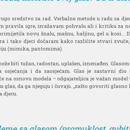
 drugo sredstvo za rad. Verbalne metode u radu sa d
m pravila igre, izražavam pohvalu ali i kritiku za
mijetila novu šnalu, mašnu, haljinu, gel u kosi... Do
 i tako djeci dočaram kako različite stvari zvuče, 
ju (mimika, pantomima).
ože biti tužan, radostan, uplašen, iznenađen. Glaso
 osjećanja i da saosjećam. Glas je sastavni dio
uče na osnovu modela – odgajateljica je važan model
u glas, da ga njeguju i čuvaju. „zašto govoriti glasno 
a djecu.
leme sa glasom (promuklost, gubita