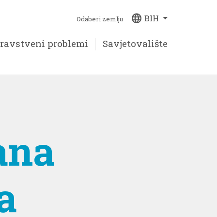
language
BIH
Odaberi zemlju
ravstveni problemi
Savjetovalište
ana
a