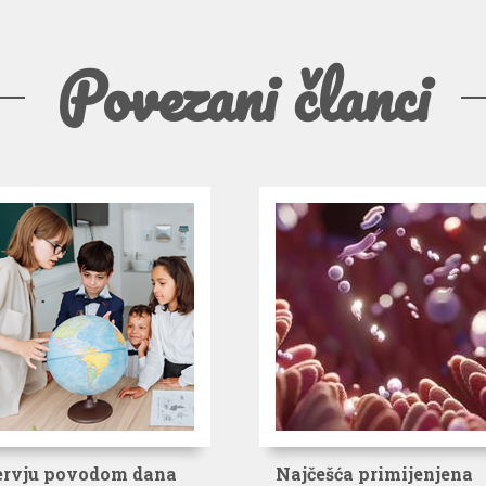
Povezani članci
ervju povodom dana
Najčešća primijenjena