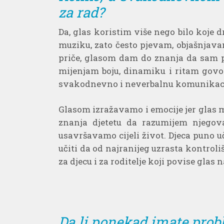
za rad?
Da, glas koristim više nego bilo koje
muziku, zato često pjevam, objašnjava
priče, glasom dam do znanja da sam pri
mijenjam boju, dinamiku i ritam govora
svakodnevno i neverbalnu komunikaci
Glasom izražavamo i emocije jer glas m
znanja djetetu da razumijem njegova
usavršavamo cijeli život. Djeca puno 
učiti da od najranijeg uzrasta kontroliš
za djecu i za roditelje koji povise glas n
Da li ponekad imate prob