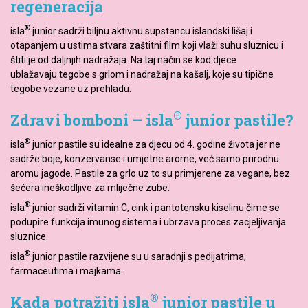
regeneracija
®
isla
junior sadrži biljnu aktivnu supstancu islandski lišaj i
otapanjem u ustima stvara zaštitni film koji vlaži suhu sluznicu i
štiti je od daljnjih nadražaja. Na taj način se kod djece
ublažavaju tegobe s grlom i nadražaj na kašalj, koje su tipične
tegobe vezane uz prehladu.
®
Zdravi bomboni – isla
junior pastile?
®
isla
junior pastile su idealne za djecu od 4. godine života jer ne
sadrže boje, konzervanse i umjetne arome, već samo prirodnu
aromu jagode. Pastile za grlo uz to su primjerene za vegane, bez
šećera ineškodljive za mliječne zube.
®
isla
junior sadrži vitamin C, cink i pantotensku kiselinu čime se
podupire funkcija imunog sistema i ubrzava proces zacjeljivanja
sluznice.
®
isla
junior pastile razvijene su u saradnji s pedijatrima,
farmaceutima i majkama.
®
Kada potražiti isla
junior pastile u