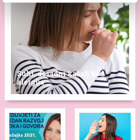
Suhi, dosadni kašalj kod
alergija