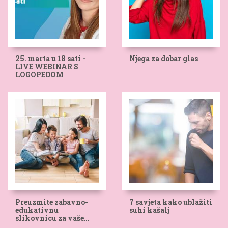
25. marta u 18 sati -
Njega za dobar glas
LIVE WEBINAR S
LOGOPEDOM
Preuzmite zabavno-
7 savjeta kako ublažiti
edukativnu
suhi kašalj
slikovnicu za vaše
mališane