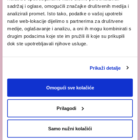
sadržaj i oglase, omogućili značajke društvenih medija i
expand_circle_right
analizirali promet. Isto tako, podatke o vašoj upotrebi
POSTAVITE PITANJE
naše web-lokacije dijelimo s partnerima za društvene
medije, oglašavanje i analizu, a oni ih mogu kombinirati s
FACEBOOK
drugim podacima koje ste im pružili ili koje su prikupili
INSTAGRAM
dok ste upotrebljavali njihove usluge.
mail
E-MAIL
call
+387 33 552 905
Prikaži detalje
BLOG
Omogući sve kolačiće
Prilagodi
Samo nužni kolačići