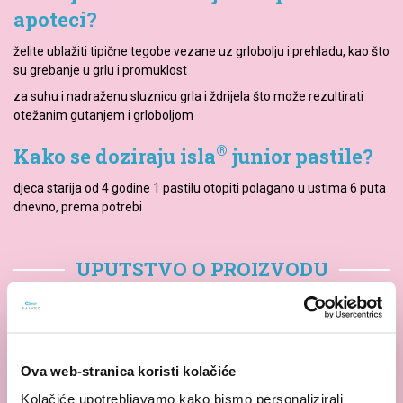
apoteci?
želite ublažiti tipične tegobe vezane uz grlobolju i prehladu, kao što
su grebanje u grlu i promuklost
za suhu i nadraženu sluznicu grla i ždrijela što može rezultirati
otežanim gutanjem i grloboljom
®
Kako se doziraju isla
junior pastile?
djeca starija od 4 godine 1 pastilu otopiti polagano u ustima 6 puta
dnevno, prema potrebi
UPUTSTVO O PROIZVODU
Pitajte nas!
Ova web-stranica koristi kolačiće
Slobodno nas kontaktirajte, ukoliko imate pitanje. Rado ćemo
Kolačiće upotrebljavamo kako bismo personalizirali
odgovoriti na Vaša pitanja.