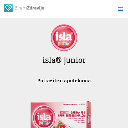
menu
isla® junior
Potražite u apotekama